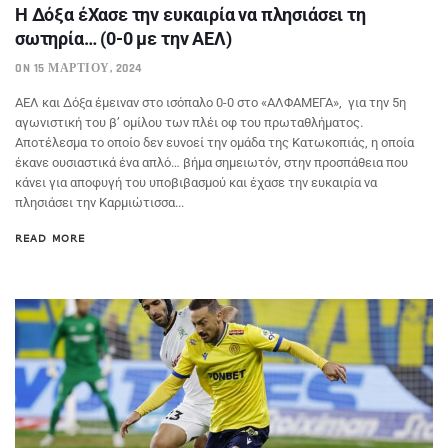
Η Δόξα έΧασε την ευκαιρία να πλησιάσει τη
σωτηρία… (0-0 με την ΑΕΛ)
ON 15 ΜΑΡΤΊΟΥ, 2024
ΑΕΛ και Δόξα έμειναν στο ισόπαλο 0-0 στο «ΑΛΦΑΜΕΓΑ», για την 5η
αγωνιστική του β’ ομίλου των πλέι οφ του πρωταθλήματος.
Αποτέλεσμα το οποίο δεν ευνοεί την ομάδα της Κατωκοπιάς, η οποία
έκανε ουσιαστικά ένα απλό… βήμα σημειωτόν, στην προσπάθεια που
κάνει για αποφυγή του υποβιβασμού και έχασε την ευκαιρία να
πλησιάσει την Καρμιώτισσα...
READ MORE