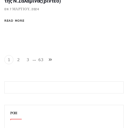
της Ν.Σαλαμίνας(βίντεο)
ON 7 ΜΑΡΤΊΟΥ, 2024
READ MORE
…
1
2
3
63
ΡΟΗ