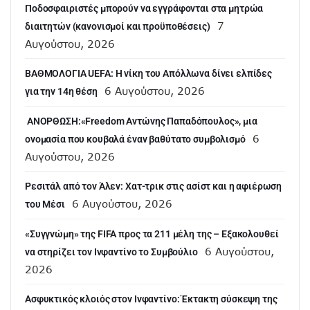
Ποδοσφαιριστές μπορούν να εγγράφονται στα μητρώα
7
διαιτητών (κανονισμοί και προϋποθέσεις)
Αυγούστου, 2026
ΒΑΘΜΟΛΟΓΙΑ UEFA: Η νίκη του Απόλλωνα δίνει ελπίδες
6 Αυγούστου, 2026
για την 14η θέση
ANOΡΘΩΣΗ:«Freedom Αντώνης Παπαδόπουλος», μια
6
ονομασία που κουβαλά έναν βαθύτατο συμβολισμό
Αυγούστου, 2026
Ρεσιτάλ από τον Άλεν: Χατ-τρικ στις ασίστ και η αφιέρωση
6 Αυγούστου, 2026
του Μέσι
«Συγγνώμη» της FIFA προς τα 211 μέλη της – Εξακολουθεί
6 Αυγούστου,
να στηρίζει τον Ινφαντίνο το Συμβούλιο
2026
Ασφυκτικός κλοιός στον Ινφαντίνο: Έκτακτη σύσκεψη της