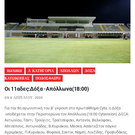
FEATURED
Α' ΚΑΤΗΓΟΡΙΑ
ΑΠΟΛΛΩΝ
ΔΟΞΑ
ΚΑΤΩΚΟΠΙΑΣ
ΠΟΔΟΣΦΑΙΡΟ
Oι 11αδες:Δόξα -Απόλλωνα(18:00)
ON 6 ΑΠΡΙΛΊΟΥ, 2024
Για την 8η αγωνιστική του β’ γκρουπ στο πρωτάθλημα Cyta, η Δόξα
υποδέχεται στην Περιστερώνα τον Απόλλωνα.(18:00 Cytavision) ΔΟΞΑ:
Αντωνίου, Τάντι, Τρούγιτς, Τραϊτσέφσκι, Αντενόν, Βελκόφσκι,
Αλτσέπους, Αντωνιάδης, Β.Κυριάκου, Μέσκα, ΑσάντεΣτον πάγκο:
Αγριμάκης, Π.Κυριάκου, Φοφανά, Σαντίκ, Ναμπί, Λοιζίδης, Προβυδάκης,