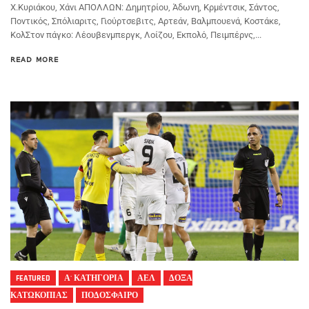
Χ.Κυριάκου, Χάνι ΑΠΟΛΛΩΝ: Δημητρίου, Άδωνη, Κρμέντσικ, Σάντος,
Ποντικός, Σπόλιαριτς, Γιούρτσεβιτς, Αρτεάν, Βαλμπουενά, Κοστάκε,
ΚολΣτον πάγκο: Λέουβενμπεργκ, Λοίζου, Εκπολό, Πειμπέρνς,...
READ MORE
FEATURED
Α' ΚΑΤΗΓΟΡΙΑ
ΑΕΛ
ΔΟΞΑ
ΚΑΤΩΚΟΠΙΑΣ
ΠΟΔΟΣΦΑΙΡΟ