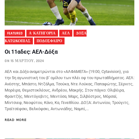
FEATURED
Α' ΚΑΤΗΓΟΡΙΑ
ΑΕΛ
ΔΟΞΑ
ΚΑΤΩΚΟΠΙΑΣ
ΠΟΔΟΣΦΑΙΡΟ
Οι 11αδες: ΑΕΛ-Δόξα
ON 15 ΜΑΡΤΊΟΥ, 2024
AEΛ και Δόξα αναμετρώνται στο «ΑΛΦΑΜΕΓΑ» (19:00, Cytavision), για
την 5η αγωνιστική του β’ ομίλου των πλέι οφ του πρωταθλήματος. ΑΕΛ:
Ανέστης, Μπάστο, Ντζάλμα, Τσούκα, Ντε Λούκας, Παπαφώτης, Σέρνιτς,
Μορέιρα, Θεμιστοκλέους, Ανδρέου, Μακρής. Στον πάγκο: Ολιβέιρα,
Φραντζής, Μεντόγεβιτς, Μεντόσα, Μαρς, Σιλβέστρος, Μόρσαϊ,
Μίντσιεφ, Νεοφύτου, Κάνο, Κα, Γενεθλίου. ΔΟΞΑ: Αντωνίου, Τρούγιτς,
Τραϊτσέφσκι, Βελκόφσκι, Αντωνιάδης, Ναμπί,...
READ MORE