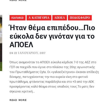
READ MORE
FEATURED
Α' ΚΑΤΗΓΟΡΙΑ
ΑΠΟΕΛ
ΠΟΔΟΣΦΑΙΡΟ
Ήταν θέμα επιπέδου…Πιο
εύκολα δεν γινόταν για το
ΑΠΟΕΛ
ON 22 ΙΑΝΟΥΑΡΊΟΥ, 2017
Όπως αναμενόταν το ΑΠΟΕΛ εύκολα κέρδισε 7-0 της ΑΕΖ στο
ΓΣΠ σε παιχνίδι που έγινε στο πλαίσιο της 20ης αγωνιστικής
του Πρωταθλήματος Cyta. Οι «γαλαοζκίτρινοι» έκαναν επίδειξη
δύναμης, πετυχαίνοντας την πιο ευρεία νίκη στο φετινό
πρωτάθλημα, φτάνοντας παράλληλα και στο +3 από την ΑΕΚ
προσφέροντας καλό θέαμα στους οπαδούς τους.Το ματς δεν
σηκώνει κριτική...
READ MORE