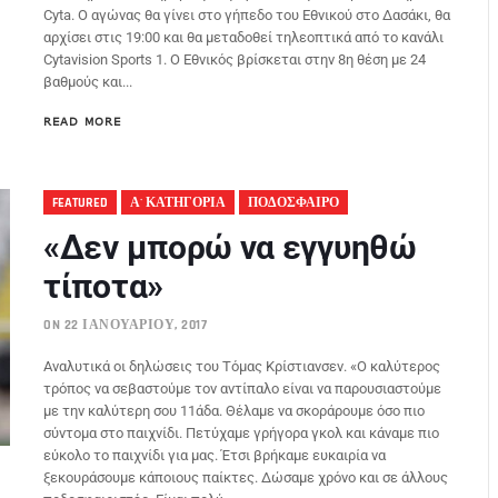
Cyta. Ο αγώνας θα γίνει στο γήπεδο του Εθνικού στο Δασάκι, θα
αρχίσει στις 19:00 και θα μεταδοθεί τηλεοπτικά από το κανάλι
Cytavision Sports 1. Ο Εθνικός βρίσκεται στην 8η θέση με 24
βαθμούς και...
READ MORE
FEATURED
Α' ΚΑΤΗΓΟΡΙΑ
ΠΟΔΟΣΦΑΙΡΟ
«Δεν μπορώ να εγγυηθώ
τίποτα»
ON 22 ΙΑΝΟΥΑΡΊΟΥ, 2017
Αναλυτικά οι δηλώσεις του Τόμας Κρίστιανσεν. «Ο καλύτερος
τρόπος να σεβαστούμε τον αντίπαλο είναι να παρουσιαστούμε
με την καλύτερη σου 11άδα. Θέλαμε να σκοράρουμε όσο πιο
σύντομα στο παιχνίδι. Πετύχαμε γρήγορα γκολ και κάναμε πιο
εύκολο το παιχνίδι για μας. Έτσι βρήκαμε ευκαιρία να
ξεκουράσουμε κάποιους παίκτες. Δώσαμε χρόνο και σε άλλους