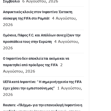
6 Αυγούστου, 2026
Συμβούλιο
Ασφυκτικός κλοιός στον Ινφαντίνο: Έκτακτη
4 Αυγούστου,
σύσκεψη της FIFA στο Ραμπάτ
2026
Ομόνοια, Πάφος F.C. και Απόλλων συνεχίζουν την
4 Αυγούστου,
προσπάθεια τους στην Ευρώπη
2026
Ο Ινφαντίνο δεν αποκλείεται ακόμα και να
2
παραιτηθεί από πρόεδρος της FIFA
Αυγούστου, 2026
UEFA κατά Ινφαντίνο: “ H σημερινή ηγεσία της FIFA
1 Αυγούστου,
έχει χάσει την εμπιστοσύνη μας”
2026
Reuters: «Πλήγμα» για την επανεκλογή Ινφαντίνο η