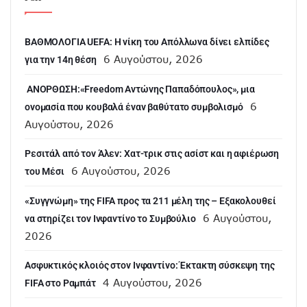
ΒΑΘΜΟΛΟΓΙΑ UEFA: Η νίκη του Απόλλωνα δίνει ελπίδες
6 Αυγούστου, 2026
για την 14η θέση
ANOΡΘΩΣΗ:«Freedom Αντώνης Παπαδόπουλος», μια
6
ονομασία που κουβαλά έναν βαθύτατο συμβολισμό
Αυγούστου, 2026
Ρεσιτάλ από τον Άλεν: Χατ-τρικ στις ασίστ και η αφιέρωση
6 Αυγούστου, 2026
του Μέσι
«Συγγνώμη» της FIFA προς τα 211 μέλη της – Εξακολουθεί
6 Αυγούστου,
να στηρίζει τον Ινφαντίνο το Συμβούλιο
2026
Ασφυκτικός κλοιός στον Ινφαντίνο: Έκτακτη σύσκεψη της
4 Αυγούστου, 2026
FIFA στο Ραμπάτ