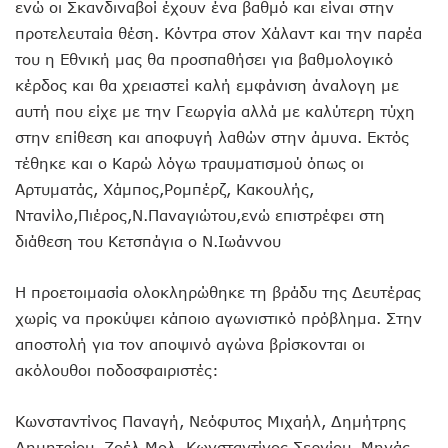
ενώ οι Σκανδιναβοί έχουν ένα βαθμό και είναι στην
προτελευταία θέση. Kόντρα στον Χάλαντ και την παρέα
του η Εθνική μας θα προσπαθήσει για βαθμολογικό
κέρδος και θα χρειαστεί καλή εμφάνιση άναλογη με
αυτή που είχε με την Γεωργία αλλά με καλύτερη τύχη
στην επίθεση και αποφυγή λαθών στην άμυνα. Εκτός
τέθηκε και ο Καρώ λόγω τραυματισμού όπως οι
Αρτυματάς, Χάμπος,Ρομπέρζ, Κακουλής,
Ντανίλο,Πιέρος,Ν.Παναγιώτου,ενώ επιστρέφει στη
διάθεση του Κετσπάγια ο Ν.Ιωάννου
Η προετοιμασία ολοκληρώθηκε τη βράδυ της Δευτέρας
χωρίς να προκύψει κάποιο αγωνιστικό πρόβλημα. Στην
αποστολή για τον αποψινό αγώνα βρίσκονται οι
ακόλουθοι ποδοσφαιριστές:
Κωνσταντίνος Παναγή, Νεόφυτος Μιχαήλ, Δημήτρης
Δημητρίου, Ζοέλ Μολ, Κωνσταντίνος Σεργίου, Μηνάς