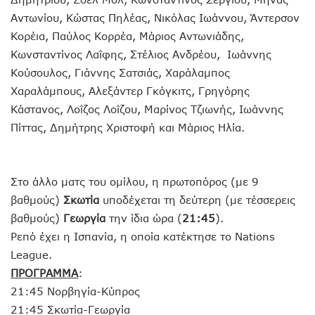
Αντωνίου, Κώστας Πηλέας, Νικόλας Ιωάννου, Άντερσον
Κορέια, Παύλος Κορρέα, Μάριος Αντωνιάδης,
Κωνσταντίνος Λαΐφης, Στέλιος Ανδρέου, Ιωάννης
Κούσουλος, Γιάννης Σατσιάς, Χαράλαμπος
Χαραλάμπους, Αλεξάντερ Γκόγκιτς, Γρηγόρης
Κάστανος, Λοΐζος Λοΐζου, Μαρίνος Τζιωνής, Ιωάννης
Πίττας, Δημήτρης Χριστοφή και Μάριος Ηλία.
Στο άλλο ματς του ομίλου, η πρωτοπόρος (με 9
βαθμούς)
Σκωτία
υποδέχεται τη δεύτερη (με τέσσερεις
βαθμούς)
Γεωργία
την ίδια ώρα (
21:45
).
Ρεπό έχει η Ισπανία, η οποία κατέκτησε το Nations
League.
ΠΡΟΓΡΑΜΜΑ
:
21:45 Νορβηγία-Κύπρος
21:45 Σκωτία-Γεωργία